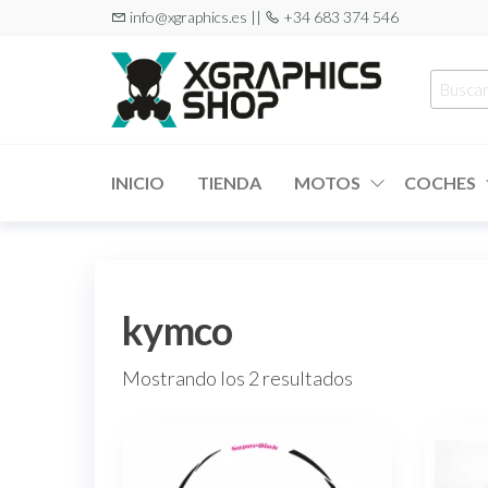
Saltar
info@xgraphics.es ||
+34 683 374 546
al
contenido
Busca
por:
XGRAPHICS
Tu tienda
de
SHOP
pegatinas
INICIO
TIENDA
MOTOS
COCHES
kymco
Ordenado
Mostrando los 2 resultados
por
popularidad