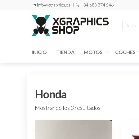
Saltar
info@xgraphics.es ||
+34 683 374 546
al
contenido
Busca
por:
XGRAPHICS
Tu tienda
de
SHOP
pegatinas
INICIO
TIENDA
MOTOS
COCHES
Honda
Ordenado
Mostrando los 3 resultados
por
popularidad