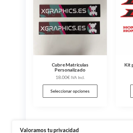
Cubre Matrículas
Kit
Personalizado
18.00
€
IVA Incl.
Este
Seleccionar opciones
producto
tiene
múltiples
variantes.
Las
Valoramos tu privacidad