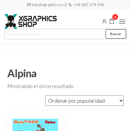
Saltar
info@xgraphics.es ||
+34 683 374 546
al
0
contenido
XGRAPHICS
Tu tienda
Buscar
Buscar
de
SHOP
por:
pegatinas
Alpina
Mostrando el único resultado