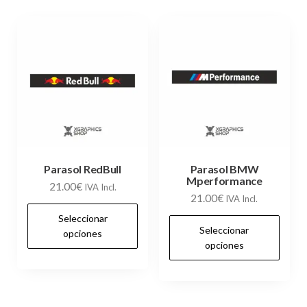
Las
Las
opciones
op
se
se
pueden
pu
elegir
ele
en
en
la
la
página
pág
de
de
Parasol RedBull
Parasol BMW
producto
Mperformance
21.00
€
pr
IVA Incl.
21.00
€
IVA Incl.
Este
Seleccionar
Es
producto
Seleccionar
opciones
pr
opciones
tiene
tie
múltiples
múl
variantes.
var
Las