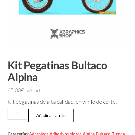
Kit Pegatinas Bultaco
Alpina
45.00
€
IVA Incl.
Kit pegatinas de alta calidad, en vinilo de corte.
Kit
Añadir al carrito
Pegatinas
Bultaco
Categorías:
Adhesivos
,
Adhesivos Motos
,
Alpina
,
Bultaco
,
Tienda