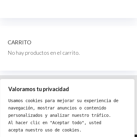
Las
opciones
op
se
se
pueden
pu
elegir
ele
en
CARRITO
en
la
No hay productos en el carrito.
la
página
pág
de
de
producto
pr
Política de cookies
Valoramos tu privacidad
Política de privacidad
Usamos cookies para mejorar su experiencia de
Términos y condiciones
navegación, mostrar anuncios o contenido
personalizados y analizar nuestro tráfico.
Al hacer clic en "Aceptar todo", usted 
acepta nuestro uso de cookies.