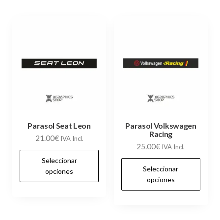
Parasol Seat Leon
Parasol Volkswagen
Racing
21.00
€
IVA Incl.
25.00
€
IVA Incl.
Este
Seleccionar
Es
producto
Seleccionar
opciones
pr
opciones
tiene
tie
múltiples
múl
variantes.
var