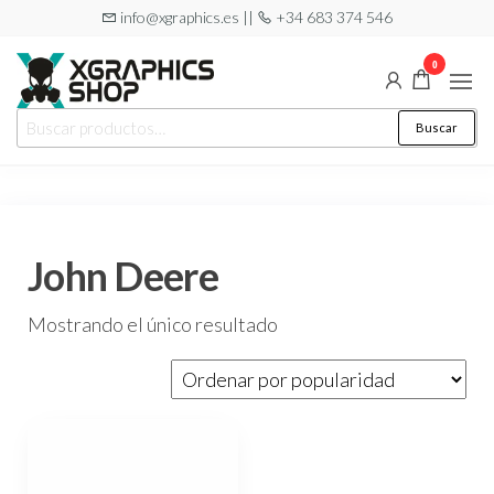
Saltar
info@xgraphics.es ||
+34 683 374 546
al
0
contenido
XGRAPHICS
Tu tienda
Buscar
Buscar
de
SHOP
por:
pegatinas
John Deere
Mostrando el único resultado