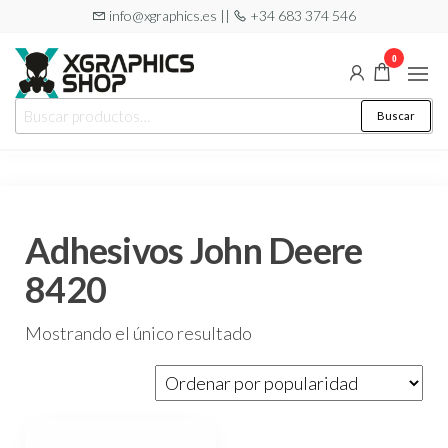
Saltar
info@xgraphics.es ||
+34 683 374 546
al
0
contenido
XGRAPHICS
Tu tienda
Buscar
Buscar
de
SHOP
por:
pegatinas
Adhesivos John Deere
8420
Mostrando el único resultado