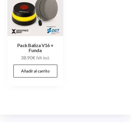
Pack Baliza V16 +
Funda
38.90
€
IVA Incl.
Añadir al carrito