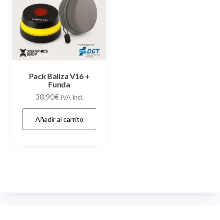
Pack Baliza V16 +
Funda
38.90
€
IVA Incl.
Añadir al carrito