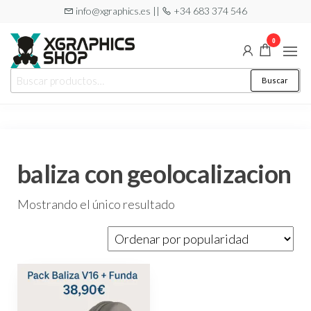
Saltar
info@xgraphics.es ||
+34 683 374 546
al
0
contenido
XGRAPHICS
Tu tienda
Buscar
Buscar
de
SHOP
por:
pegatinas
baliza con geolocalizacion
Mostrando el único resultado