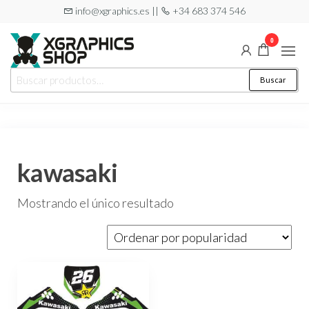
Saltar
info@xgraphics.es ||
+34 683 374 546
al
0
contenido
XGRAPHICS
Tu tienda
Buscar
Buscar
de
SHOP
por:
pegatinas
kawasaki
Mostrando el único resultado