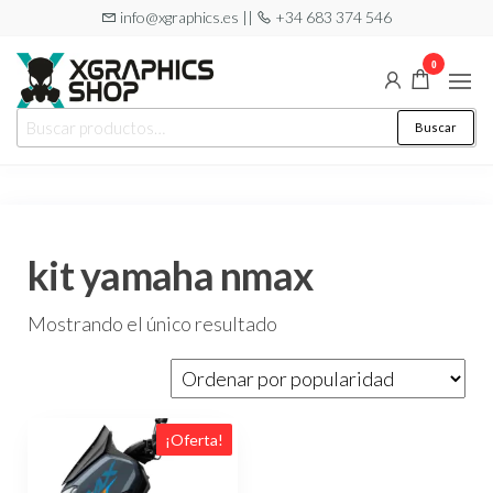
Saltar
info@xgraphics.es ||
+34 683 374 546
al
0
contenido
XGRAPHICS
Tu tienda
Buscar
Buscar
de
SHOP
por:
pegatinas
kit yamaha nmax
Mostrando el único resultado
¡Oferta!