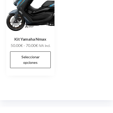
Kit Yamaha Nmax
Rango
50.00
€
-
70.00
€
IVA Incl.
de
Este
Seleccionar
precios:
producto
opciones
desde
tiene
50.00€
múltiples
hasta
variantes.
70.00€
Las
opciones
se
pueden