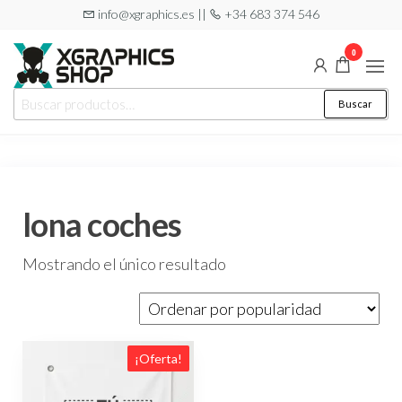
Saltar
info@xgraphics.es ||
+34 683 374 546
al
0
contenido
XGRAPHICS
Tu tienda
Buscar
Buscar
de
SHOP
por:
pegatinas
lona coches
Mostrando el único resultado
¡Oferta!