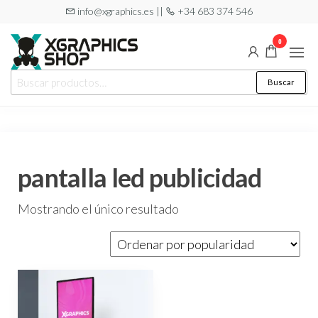
Saltar
info@xgraphics.es ||
+34 683 374 546
al
0
contenido
XGRAPHICS
Tu tienda
Buscar
Buscar
de
SHOP
por:
pegatinas
pantalla led publicidad
Mostrando el único resultado