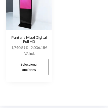
Pantalla Mupi Digital
Full HD
Rango
1,740.89
€
-
2,006.18
€
de
IVA Incl.
precios:
Este
Seleccionar
desde
producto
opciones
1,740.89€
tiene
hasta
múltiples
2,006.18€
variantes.
Las
opciones