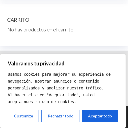
se
pueden
elegir
CARRITO
en
No hay productos en el carrito.
la
página
de
producto
Política de cookies
Valoramos tu privacidad
Política de privacidad
Usamos cookies para mejorar su experiencia de
Términos y condiciones
navegación, mostrar anuncios o contenido
personalizados y analizar nuestro tráfico.
Al hacer clic en "Aceptar todo", usted 
acepta nuestro uso de cookies.
Copyright
©
2025 Xgraphics Shop
Customize
Rechazar todo
Aceptar todo