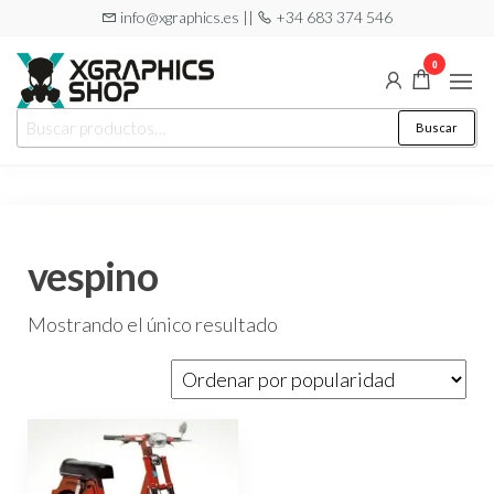
Saltar
info@xgraphics.es ||
+34 683 374 546
al
0
contenido
XGRAPHICS
Tu tienda
Buscar
Buscar
de
SHOP
por:
pegatinas
vespino
Mostrando el único resultado