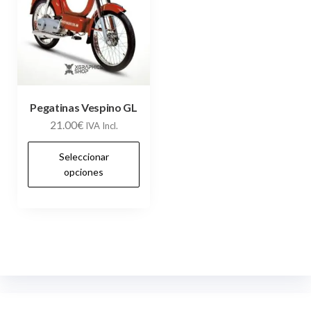
Pegatinas Vespino GL
21.00
€
IVA Incl.
Este
Seleccionar
producto
opciones
tiene
múltiples
variantes.
Las
opciones
se
pueden