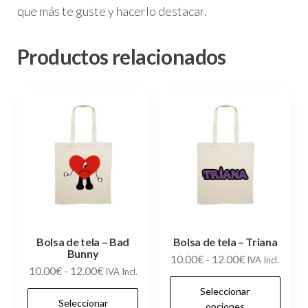
que más te guste y hacerlo destacar.
Productos relacionados
Bolsa de tela – Bad
Bolsa de tela – Triana
Bunny
Rango
10.00
€
-
12.00
€
IVA Incl.
Rango
10.00
€
-
12.00
€
IVA Incl.
de
Es
de
Seleccionar
precios:
Este
pr
Seleccionar
precios:
opciones
desde