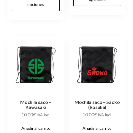
producto
opciones
tie
desde
10.00€
tiene
10.00€
múl
hasta
múltiples
hasta
var
12.00€
variantes.
12.00€
Las
Las
op
opciones
se
se
pu
pueden
ele
elegir
en
en
la
la
pág
página
de
de
Mochila saco –
Mochila saco – Saoko
pr
Kawasaki
(Rosalía)
producto
10.00
€
10.00
€
IVA Incl.
IVA Incl.
Añadir al carrito
Añadir al carrito