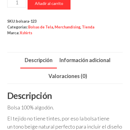
Bolsa
Añadir al carrito
12.00€
de
tela
SKU:
bolsara-123
-
Categorías:
Bolsas de Tela
,
Merchandising
,
Tienda
Jägermeister
Marca:
Xshirts
cantidad
Descripción
Información adicional
Valoraciones (0)
Descripción
Bolsa 100% algodón.
El tejido no tiene tintes, por eso la bolsa tiene
un tono beige natural perfecto para incluir el diseño