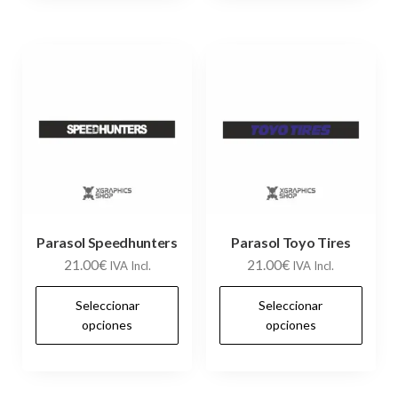
variantes.
var
Las
Las
opciones
op
se
se
pueden
pu
elegir
ele
en
en
la
la
página
pág
de
de
Parasol Speedhunters
Parasol Toyo Tires
21.00
€
21.00
€
producto
pr
IVA Incl.
IVA Incl.
Este
Es
Seleccionar
Seleccionar
producto
pr
opciones
opciones
tiene
tie
múltiples
múl
variantes.
var