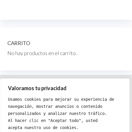
Las
Las
opciones
op
se
se
pueden
pu
elegir
ele
CARRITO
en
en
No hay productos en el carrito.
la
la
página
pág
de
de
producto
pr
Política de cookies
Valoramos tu privacidad
Política de privacidad
Usamos cookies para mejorar su experiencia de
Términos y condiciones
navegación, mostrar anuncios o contenido
personalizados y analizar nuestro tráfico.
Al hacer clic en "Aceptar todo", usted 
acepta nuestro uso de cookies.