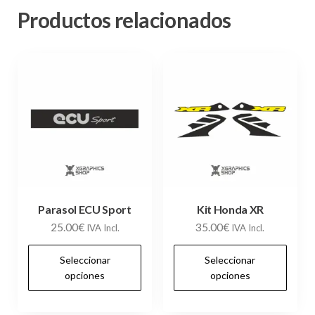
Productos relacionados
Parasol ECU Sport
Kit Honda XR
25.00
€
35.00
€
IVA Incl.
IVA Incl.
Este
Es
Seleccionar
Seleccionar
producto
pr
opciones
opciones
tiene
tie
múltiples
múl