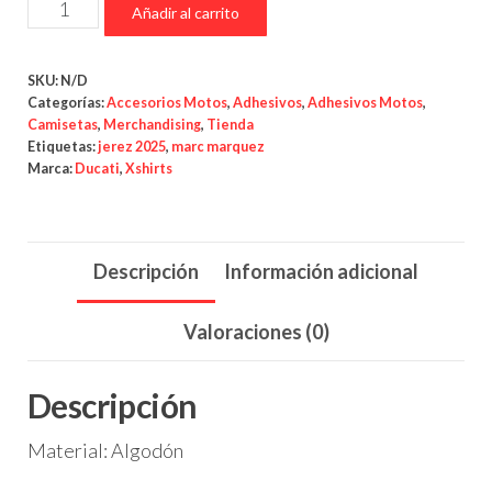
Camisetas
Añadir al carrito
Jerez
2025
SKU:
N/D
Alex
Categorías:
Accesorios Motos
,
Adhesivos
,
Adhesivos Motos
,
Marquez
Camisetas
,
Merchandising
,
Tienda
Etiquetas:
jerez 2025
,
marc marquez
cantidad
Marca:
Ducati
,
Xshirts
Descripción
Información adicional
Valoraciones (0)
Descripción
Material: Algodón