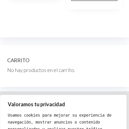
tie
7.50€
variantes.
múl
hasta
Las
var
10.00€
opciones
Las
se
op
pueden
se
elegir
pu
en
ele
CARRITO
la
en
No hay productos en el carrito.
página
la
de
pág
producto
de
pr
Política de cookies
Valoramos tu privacidad
Política de privacidad
Usamos cookies para mejorar su experiencia de
Términos y condiciones
navegación, mostrar anuncios o contenido