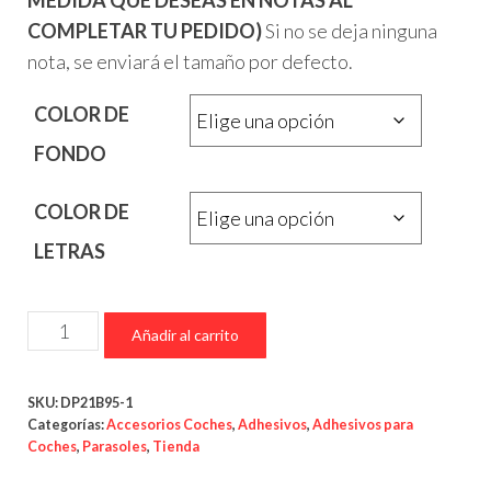
COMPLETAR TU PEDIDO)
Si no se deja ninguna
nota, se enviará el tamaño por defecto.
COLOR DE
FONDO
COLOR DE
LETRAS
Parasol
Añadir al carrito
Seat
Leon
SKU:
DP21B95-1
cantidad
Categorías:
Accesorios Coches
,
Adhesivos
,
Adhesivos para
Coches
,
Parasoles
,
Tienda