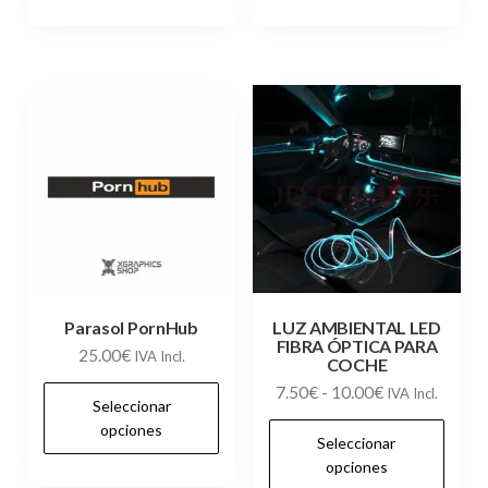
múltiples
múl
variantes.
var
Las
Las
opciones
op
se
se
pueden
pu
elegir
ele
en
en
la
la
página
pág
de
de
Parasol PornHub
LUZ AMBIENTAL LED
FIBRA ÓPTICA PARA
25.00
€
producto
pr
IVA Incl.
COCHE
Este
Rango
7.50
€
-
10.00
€
IVA Incl.
Seleccionar
de
producto
Es
opciones
Seleccionar
precios:
tiene
pr
opciones
desde
múltiples