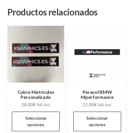
Productos relacionados
Cubre Matrículas
Parasol BMW
Personalizado
Mperformance
18.00
€
21.00
€
IVA Incl.
IVA Incl.
Este
Es
Seleccionar
Seleccionar
producto
pr
opciones
opciones
tiene
tie