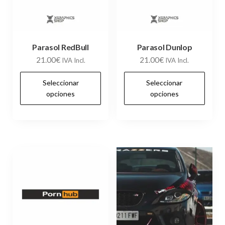
Parasol RedBull
Parasol Dunlop
21.00
€
21.00
€
IVA Incl.
IVA Incl.
Este
Es
Seleccionar
Seleccionar
producto
pr
opciones
opciones
tiene
tie
múltiples
múl
variantes.
var
Las
Las
opciones
op
se
se
pueden
pu
elegir
ele
en
en