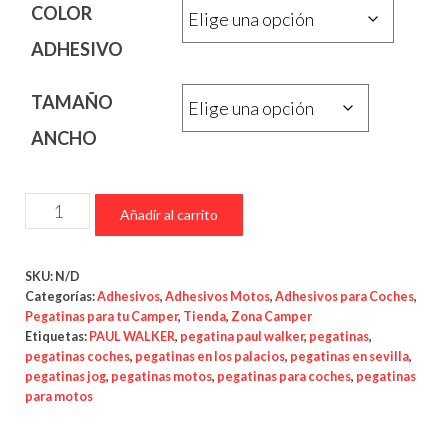
COLOR
15.00€
ADHESIVO
TAMAÑO
ANCHO
Pegatina
Añadir al carrito
Nissan
Paul
SKU:
N/D
Walker
Categorías:
Adhesivos
,
Adhesivos Motos
,
Adhesivos para Coches
,
cantidad
Pegatinas para tu Camper
,
Tienda
,
Zona Camper
Etiquetas:
PAUL WALKER
,
pegatina paul walker
,
pegatinas
,
pegatinas coches
,
pegatinas en los palacios
,
pegatinas en sevilla
,
pegatinas jog
,
pegatinas motos
,
pegatinas para coches
,
pegatinas
para motos