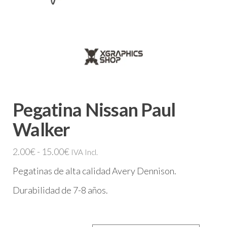
Pegatina Nissan Paul
Walker
Rango
2.00
€
-
15.00
€
IVA Incl.
de
Pegatinas de alta calidad Avery Dennison.
precios:
Durabilidad de 7-8 años.
desde
2.00€
hasta